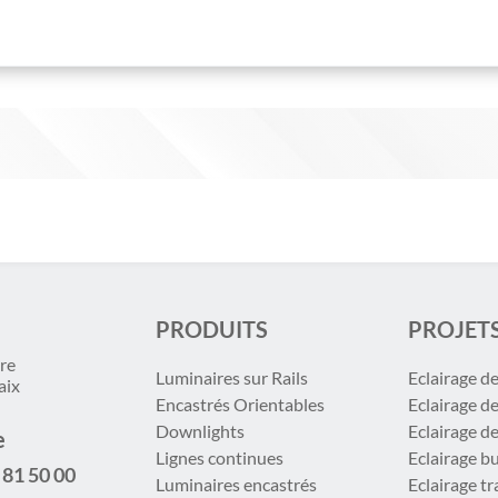
PRODUITS
PROJET
re
Luminaires sur Rails
Eclairage d
aix
Encastrés Orientables
Eclairage d
Downlights
Eclairage d
e
Lignes continues
Eclairage b
 81 50 00
Luminaires encastrés
Eclairage t