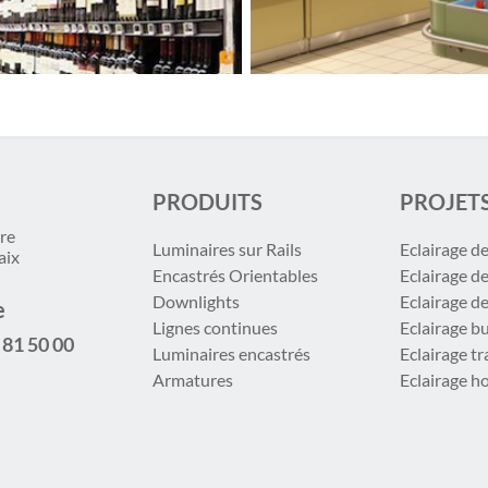
PRODUITS
PROJET
re
Luminaires sur Rails
Eclairage d
aix
Encastrés Orientables
Eclairage d
Downlights
Eclairage d
e
Lignes continues
Eclairage b
 81 50 00
Luminaires encastrés
Eclairage t
Armatures
Eclairage ho