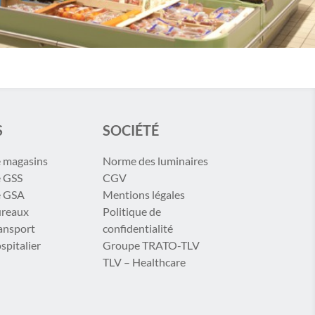
S
SOCIÉTÉ
e magasins
Norme des luminaires
e GSS
CGV
e GSA
Mentions légales
ureaux
Politique de
ransport
confidentialité
spitalier
Groupe TRATO-TLV
TLV – Healthcare