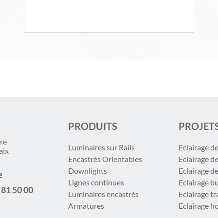
PRODUITS
PROJET
re
Luminaires sur Rails
Eclairage d
aix
Encastrés Orientables
Eclairage d
Downlights
Eclairage d
e
Lignes continues
Eclairage b
 81 50 00
Luminaires encastrés
Eclairage t
Armatures
Eclairage ho