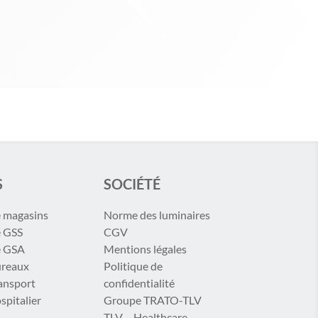
S
SOCIÉTÉ
e magasins
Norme des luminaires
e GSS
CGV
e GSA
Mentions légales
ureaux
Politique de
ransport
confidentialité
spitalier
Groupe TRATO-TLV
TLV – Healthcare