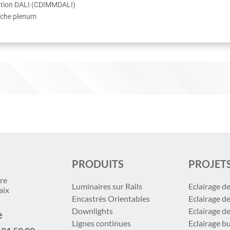
dation DALI (CDIMMDALI)
cache plenum
PRODUITS
PROJET
re
Luminaires sur Rails
Eclairage d
aix
Encastrés Orientables
Eclairage d
Downlights
Eclairage d
e
Lignes continues
Eclairage b