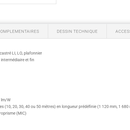
COMPLEMENTAIRES
DESSIN TECHNIQUE
ACCES
castré LI, LO, plafonnier
ntermédiaire et fin
8 lm/W
res (10, 20, 30, 40 ou 50 mètres) en longueur prédéfinie (1 120 mm, 1 6
croprisme (MIC)