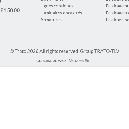
e
Lignes continues
Eclairage b
 81 50 00
Luminaires encastrés
Eclairage t
Armatures
Eclairage ho
© Trato 2026
All rights reserved
Group TRATO-TLV
Conception web |
Verdoreille