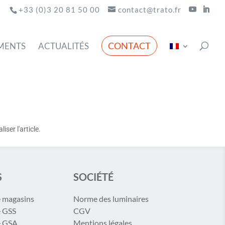
+33 (0)3 20 81 50 00
contact@trato.fr
CONTACT
MENTS
ACTUALITÉS
ser l'article.
S
SOCIÉTÉ
e magasins
Norme des luminaires
e GSS
CGV
e GSA
Mentions légales