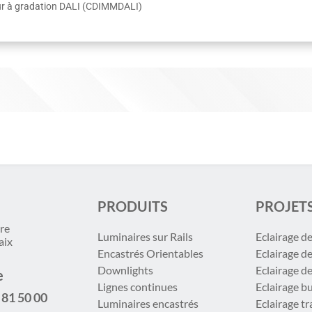
seur à gradation DALI (CDIMMDALI)
PRODUITS
PROJET
re
Luminaires sur Rails
Eclairage d
aix
Encastrés Orientables
Eclairage d
Downlights
Eclairage d
e
Lignes continues
Eclairage b
 81 50 00
Luminaires encastrés
Eclairage t