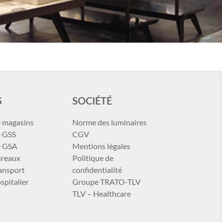
S
SOCIÉTÉ
e magasins
Norme des luminaires
e GSS
CGV
e GSA
Mentions légales
ureaux
Politique de
ransport
confidentialité
spitalier
Groupe TRATO-TLV
TLV – Healthcare