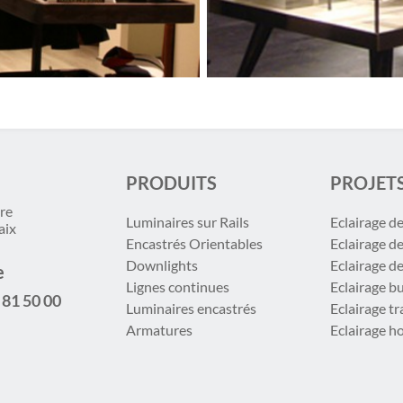
PRODUITS
PROJET
re
Luminaires sur Rails
Eclairage d
aix
Encastrés Orientables
Eclairage d
Downlights
Eclairage d
e
Lignes continues
Eclairage b
 81 50 00
Luminaires encastrés
Eclairage t
Armatures
Eclairage ho