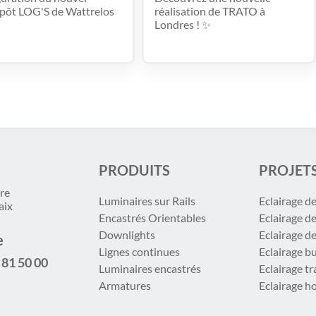
pôt LOG'S de Wattrelos
réalisation de TRATO à
Londres ! ✨
PRODUITS
PROJET
re
Luminaires sur Rails
Eclairage d
aix
Encastrés Orientables
Eclairage d
Downlights
Eclairage d
e
Lignes continues
Eclairage b
 81 50 00
Luminaires encastrés
Eclairage t
Armatures
Eclairage ho