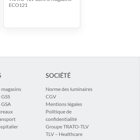
ECO121
S
SOCIÉTÉ
e magasins
Norme des luminaires
e GSS
CGV
e GSA
Mentions légales
ureaux
Politique de
ransport
confidentialité
spitalier
Groupe TRATO-TLV
TLV – Healthcare