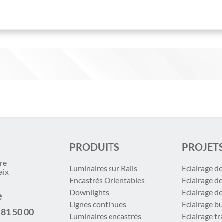
PRODUITS
PROJET
re
Luminaires sur Rails
Eclairage d
aix
Encastrés Orientables
Eclairage d
Downlights
Eclairage d
e
Lignes continues
Eclairage b
 81 50 00
Luminaires encastrés
Eclairage t