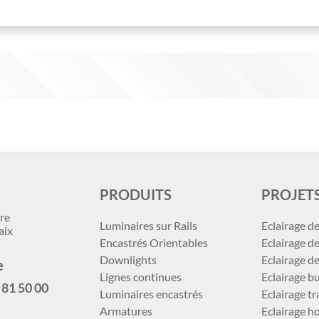
PRODUITS
PROJET
re
Luminaires sur Rails
Eclairage d
aix
Encastrés Orientables
Eclairage d
Downlights
Eclairage d
e
Lignes continues
Eclairage b
 81 50 00
Luminaires encastrés
Eclairage t
Armatures
Eclairage ho