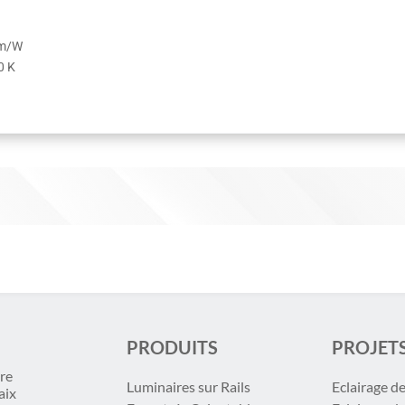
lm/W
0 K
PRODUITS
PROJET
re
Luminaires sur Rails
Eclairage d
aix