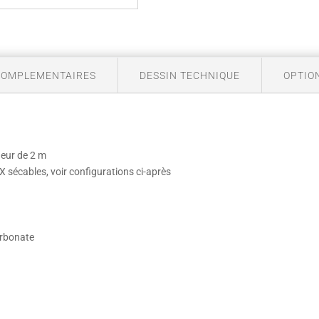
COMPLEMENTAIRES
DESSIN TECHNIQUE
OPTIO
ueur de 2 m
 sécables, voir configurations ci-après
arbonate