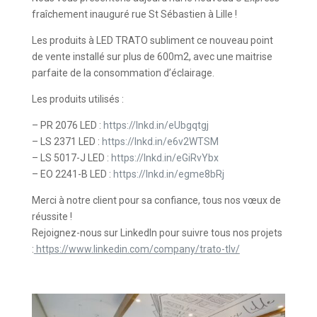
fraîchement inauguré rue St Sébastien à Lille !
Les produits à LED TRATO subliment ce nouveau point
de vente installé sur plus de 600m2, avec une maitrise
parfaite de la consommation d’éclairage.
Les produits utilisés :
– PR 2076 LED :
https://lnkd.in/eUbgqtgj
– LS 2371 LED :
https://lnkd.in/e6v2WTSM
– LS 5017-J LED :
https://lnkd.in/eGiRvYbx
– EO 2241-B LED :
https://lnkd.in/egme8bRj
Merci à notre client pour sa confiance, tous nos vœux de
réussite !
Rejoignez-nous sur LinkedIn pour suivre tous nos projets
:
https://www.linkedin.com/company/trato-tlv/